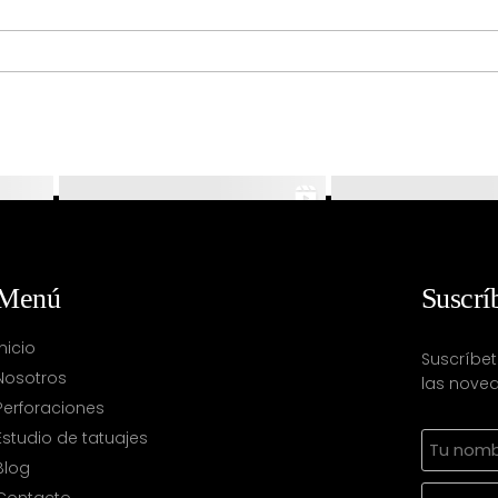
Menú
Suscrí
Inicio
Suscríbet
Nosotros
las noved
Perforaciones
Estudio de tatuajes
Blog