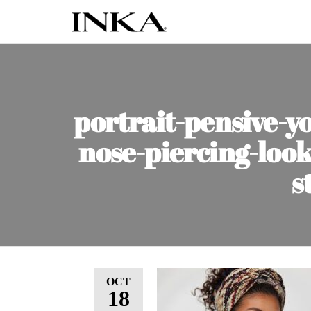
Inka
Tienda de
accesorios
Accesorios
Inka
portrait-pensive-y
nose-piercing-look
s
OCT
18