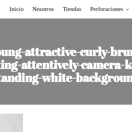
Inicio
Nosotros
Tiendas
Perforaciones
oung-attractive-curly-b
ing-attentively-camera-k
tanding-white-backgrou