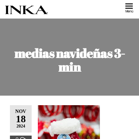
Inka
Tienda de
Menú
accesorios
Accesorios
Inka
medias navideñas 3-
min
NOV
18
2024