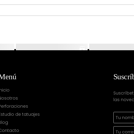
Menú
Suscrí
Inicio
Suscríbet
Nosotros
las noved
Perforaciones
Estudio de tatuajes
Blog
Contacto