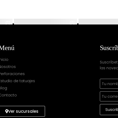
Menú
Suscrí
Inicio
Suscríbet
Nosotros
las noved
Perforaciones
Estudio de tatuajes
Blog
Contacto
Ver sucursales