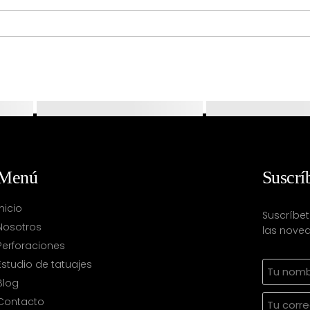
Menú
Suscrí
Inicio
Suscríbet
Nosotros
las noved
Perforaciones
Estudio de tatuajes
Blog
Contacto