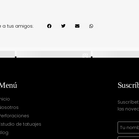
 a tus amigos:
Menú
Suscrí
Inicio
Suscríbet
Nosotros
las noved
Perforaciones
Estudio de tatuajes
Blog