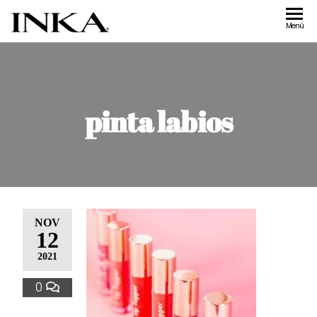
Inka
Tienda de
Menú
accesorios
Accesorios
Inka
pinta labios
NOV
12
2021
0