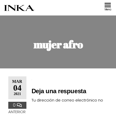
Inka
Tienda de
Menú
accesorios
Accesorios
Inka
mujer afro
MAR
04
Deja una respuesta
2021
Tu dirección de correo electrónico no
0
ANTERIOR