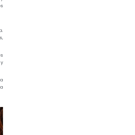
os
a.
s,
es
 y
ta
ia