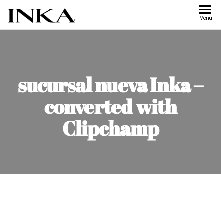
Inka
Tienda de
Menú
accesorios
Accesorios
Inka
sucursal nueva Inka –
converted with
Clipchamp