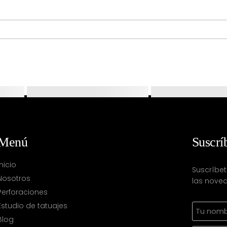
Menú
Suscrí
Inicio
Suscríbet
Nosotros
las noved
Perforaciones
Estudio de tatuajes
Blog